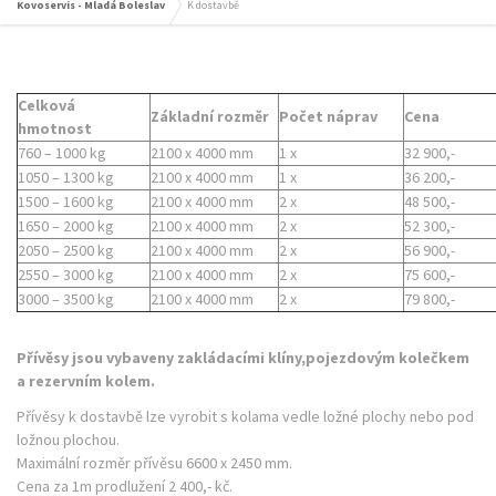
Kovoservis - Mladá Boleslav
K dostavbě
Celková
Základní rozměr
Počet náprav
Cena
hmotnost
760 – 1000 kg
2100 x 4000 mm
1 x
32 900,-
1050 – 1300 kg
2100 x 4000 mm
1 x
36 200,-
1500 – 1600 kg
2100 x 4000 mm
2 x
48 500,-
1650 – 2000 kg
2100 x 4000 mm
2 x
52 300,-
2050 – 2500 kg
2100 x 4000 mm
2 x
56 900,-
2550 – 3000 kg
2100 x 4000 mm
2 x
75 600,-
3000 – 3500 kg
2100 x 4000 mm
2 x
79 800,-
Přívěsy jsou vybaveny zakládacími klíny,pojezdovým kolečkem
a rezervním kolem.
Přívěsy k dostavbě lze vyrobit s kolama vedle ložné plochy nebo pod
ložnou plochou.
Maximální rozměr přívěsu 6600 x 2450 mm.
Cena za 1m prodlužení 2 400,- kč.